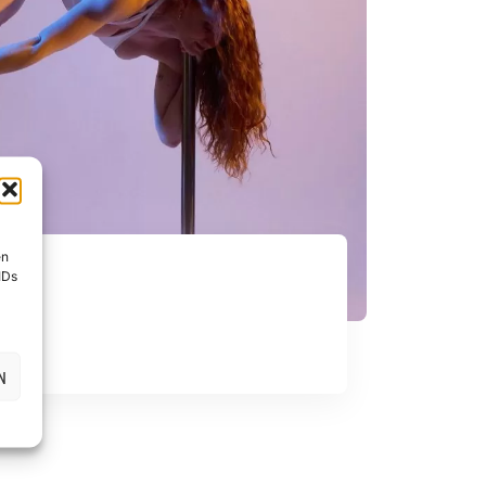
en
IDs
N