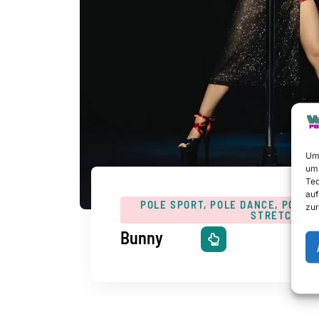
Um 
um 
Tec
auf
POLE SPORT, POLE DANCE, POLE H
zur
STRETCHING
Bunny