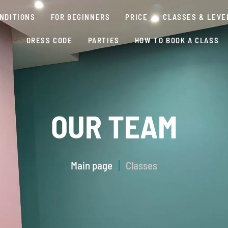
NDITIONS
FOR BEGINNERS
PRICE
CLASSES & LEVE
DRESS CODE
PARTIES
HOW TO BOOK A CLASS
OUR TEAM
Main page
Classes